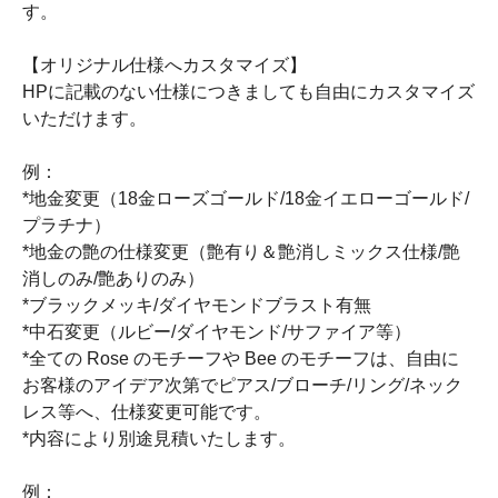
す。
【オリジナル仕様へカスタマイズ】
HPに記載のない仕様につきましても自由にカスタマイズ
いただけます。
例：
*地金変更（18金ローズゴールド/18金イエローゴールド/
プラチナ）
*地金の艶の仕様変更（艶有り＆艶消しミックス仕様/艶
消しのみ/艶ありのみ）
*ブラックメッキ/ダイヤモンドブラスト有無
*中石変更（ルビー/ダイヤモンド/サファイア等）
*全ての Rose のモチーフや Bee のモチーフは、自由に
お客様のアイデア次第でピアス/ブローチ/リング/ネック
レス等へ、仕様変更可能です。
*内容により別途見積いたします。
例：