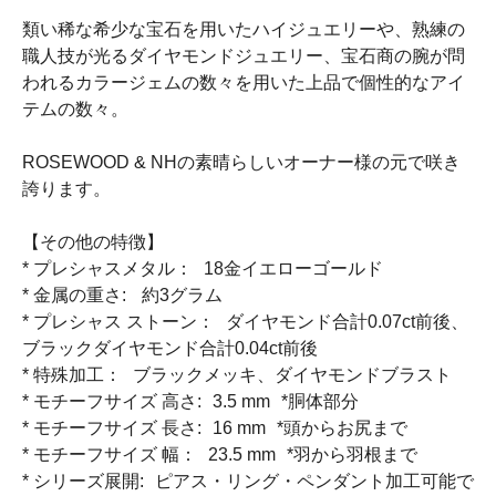
類い稀な希少な宝石を用いたハイジュエリーや、熟練の
職人技が光るダイヤモンドジュエリー、宝石商の腕が問
われるカラージェムの数々を用いた上品で個性的なアイ
テムの数々。
ROSEWOOD & NHの素晴らしいオーナー様の元で咲き
誇ります。
【その他の特徴】
* プレシャスメタル： 18金イエローゴールド
* 金属の重さ: 約3グラム
* プレシャス ストーン： ダイヤモンド合計0.07ct前後、
ブラックダイヤモンド合計0.04ct前後
* 特殊加工： ブラックメッキ、ダイヤモンドブラスト
* モチーフサイズ 高さ: 3.5 mm *胴体部分
* モチーフサイズ 長さ: 16 mm *頭からお尻まで
* モチーフサイズ 幅： 23.5 mm *羽から羽根まで
* シリーズ展開: ピアス・リング・ペンダント加工可能で