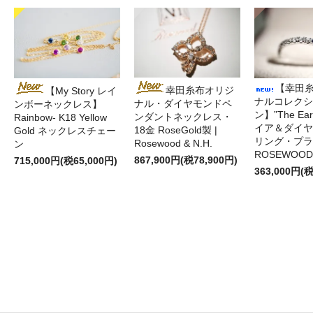
【幸田
幸田糸布オリジ
【My Story レイ
ナルコレクシ
ナル・ダイヤモンドペ
ンボーネックレス】
ン】”The Ea
ンダントネックレス・
Rainbow- K18 Yellow
イア＆ダイヤ
18金 RoseGold製 |
Gold ネックレスチェー
リング・プラ
Rosewood & N.H.
ン
ROSEWOOD 
867,900円(税78,900円)
715,000円(税65,000円)
363,000円(税