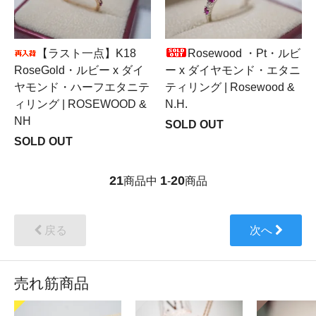
【ラスト一点】K18
Rosewood ・Pt・ルビ
RoseGold・ルビー x ダイ
ー x ダイヤモンド・エタニ
ヤモンド・ハーフエタニテ
ティリング | Rosewood &
ィリング | ROSEWOOD &
N.H.
NH
SOLD OUT
SOLD OUT
21
1
20
商品中
-
商品
戻る
次へ
売れ筋商品