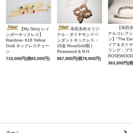
【幸田
幸田糸布オリジ
【My Story レイ
ナルコレクシ
ナル・ダイヤモンドペ
ンボーネックレス】
ン】”The Ea
ンダントネックレス・
Rainbow- K18 Yellow
イア＆ダイヤ
18金 RoseGold製 |
Gold ネックレスチェー
リング・プラ
Rosewood & N.H.
ン
ROSEWOOD 
867,900円(税78,900円)
715,000円(税65,000円)
363,000円(税
ホーム