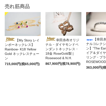
売れ筋商品
【幸田
幸田糸布オリジ
【My Story レイ
ナルコレクシ
ナル・ダイヤモンドペ
ンボーネックレス】
ン】”The Ea
ンダントネックレス・
Rainbow- K18 Yellow
イア＆ダイヤ
18金 RoseGold製 |
Gold ネックレスチェー
リング・プラ
Rosewood & N.H.
ン
ROSEWOOD 
867,900円(税78,900円)
715,000円(税65,000円)
363,000円(税