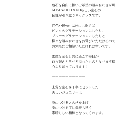
色石を自由に扱いご希望の組み合わせが
ROSEWOOD & NHらしい宝石の
個性が引き立つネックレスです。
虹色や緑ver. 以外にも例えば
ピンクのグラデーションにしたり、
ブルーのグラデーションにしたりと
様々な組み合わせをお選びいただけるの
お気軽にご相談いただければ幸いです。
素敵な宝石と共に過ごす毎日が
益々輝きと幸せき溢れたものとなります
心より願っております！
ーーーーーーーーーー
上質な宝石を丁寧にセットした
美しいジュエリーは
身につける人の格を上げ
身につける度に愛着も湧く
素晴らしい相棒となってくれます。