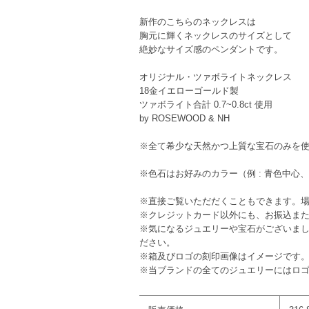
新作のこちらのネックレスは
胸元に輝くネックレスのサイズとして
絶妙なサイズ感のペンダントです。
オリジナル・ツァボライトネックレス
18金イエローゴールド製
ツァボライト合計 0.7~0.8ct 使用
by ROSEWOOD & NH
※全て希少な天然かつ上質な宝石のみを
※色石はお好みのカラー（例 : 青色中
※直接ご覧いただだくこともできます。
※クレジットカード以外にも、お振込ま
※気になるジュエリーや宝石がございま
ださい。
※箱及びロゴの刻印画像はイメージです
※当ブランドの全てのジュエリーにはロ